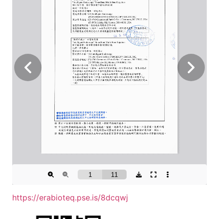
https://erabioteq.pse.is/8dcqwj